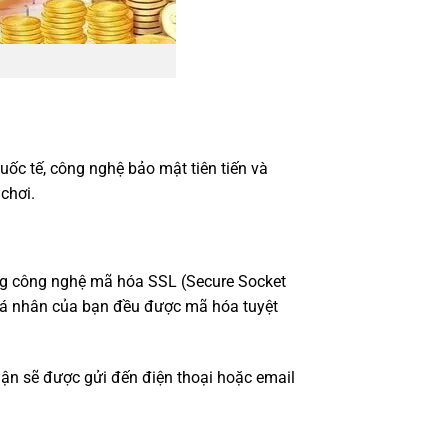
uốc tế, công nghệ bảo mật tiên tiến và
chơi.
ụng công nghệ mã hóa SSL (Secure Socket
 cá nhân của bạn đều được mã hóa tuyệt
hận sẽ được gửi đến điện thoại hoặc email