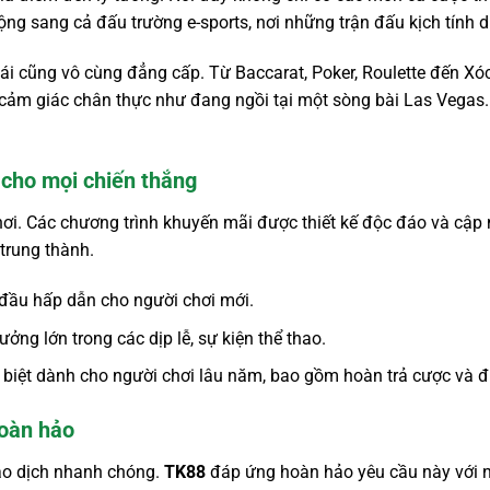
ng sang cả đấu trường e-sports, nơi những trận đấu kịch tính diễ
ái cũng vô cùng đẳng cấp. Từ Baccarat, Poker, Roulette đến Xóc 
i cảm giác chân thực như đang ngồi tại một sòng bài Las Vegas
 cho mọi chiến thắng
hơi. Các chương trình khuyến mãi được thiết kế độc đáo và cập
trung thành.
ầu hấp dẫn cho người chơi mới.
ởng lớn trong các dịp lễ, sự kiện thể thao.
biệt dành cho người chơi lâu năm, bao gồm hoàn trả cược và đi
hoàn hảo
ao dịch nhanh chóng.
TK88
đáp ứng hoàn hảo yêu cầu này với n