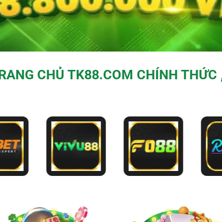
 TRANG CHỦ TK88.COM CHÍNH THỨC 