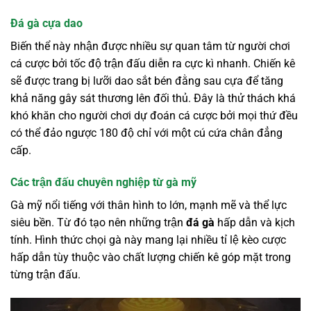
Đá gà cựa dao
Biến thể này nhận được nhiều sự quan tâm từ người chơi
cá cược bởi tốc độ trận đấu diễn ra cực kì nhanh. Chiến kê
sẽ được trang bị lưỡi dao sắt bén đằng sau cựa để tăng
khả năng gây sát thương lên đối thủ. Đây là thử thách khá
khó khăn cho người chơi dự đoán cá cược bởi mọi thứ đều
có thể đảo ngược 180 độ chỉ với một cú cứa chân đẳng
cấp.
Các trận đấu chuyên nghiệp từ gà mỹ
Gà mỹ nổi tiếng với thân hình to lớn, mạnh mẽ và thể lực
siêu bền. Từ đó tạo nên những trận
đá gà
hấp dẫn và kịch
tính. Hình thức chọi gà này mang lại nhiều tỉ lệ kèo cược
hấp dẫn tùy thuộc vào chất lượng chiến kê góp mặt trong
từng trận đấu.