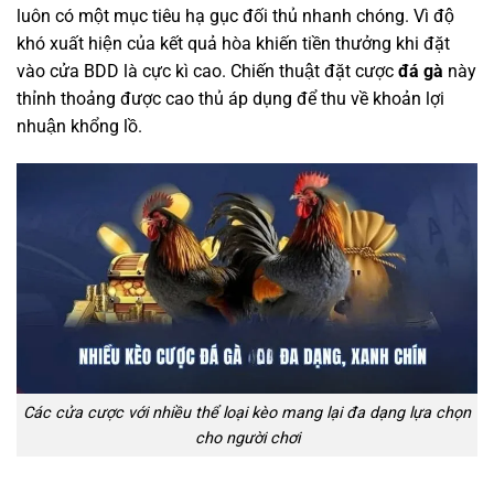
luôn có một mục tiêu hạ gục đối thủ nhanh chóng. Vì độ
khó xuất hiện của kết quả hòa khiến tiền thưởng khi đặt
vào cửa BDD là cực kì cao. Chiến thuật đặt cược
đá gà
này
thỉnh thoảng được cao thủ áp dụng để thu về khoản lợi
nhuận khổng lồ.
Các cửa cược với nhiều thể loại kèo mang lại đa dạng lựa chọn
cho người chơi