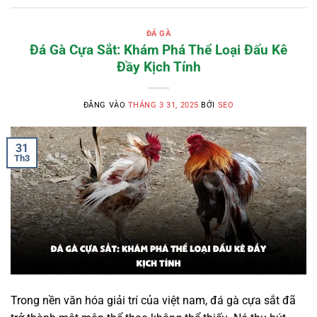
ĐÁ GÀ
Đá Gà Cựa Sắt: Khám Phá Thể Loại Đấu Kê
Đầy Kịch Tính
ĐĂNG VÀO
THÁNG 3 31, 2025
BỞI
SEO
31
Th3
Trong nền văn hóa giải trí của việt nam, đá gà cựa sắt đã