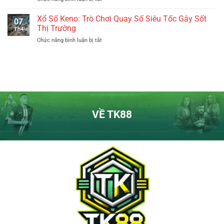
–
Cần
Xổ
Tổng
Nắm
Số
Xổ Số Keno: Trò Chơi Quay Số Siêu Tốc Gây Sốt
Quan
07
Nhanh
Về
Thị Trường
Th4
|
Loại
Chức năng bình luận bị tắt
ở
Cơ
Hình
Xổ
Hội
Xổ
Số
Chớp
Số
Keno:
Lấy
Kiến
Trò
Chiến
Thiết
Chơi
Thắng
Quay
Siêu
Số
Tốc
Siêu
VỀ TK88
Tốc
Gây
Sốt
Thị
Trường