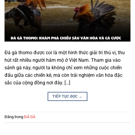
Đá gà thomo được coi là một hình thức giải trí thú vị, thu
hút rất nhiều người hâm mộ ở Việt Nam. Tham gia vào
sảnh gà này, người ta không chỉ xem những cuộc chiến
đấu giữa các chiến kê, mà còn trải nghiệm văn hóa đặc
sắc của cộng đồng nơi đây. […]
TIẾP TỤC ĐỌC
→
Đăng trong
ĐÁ GÀ