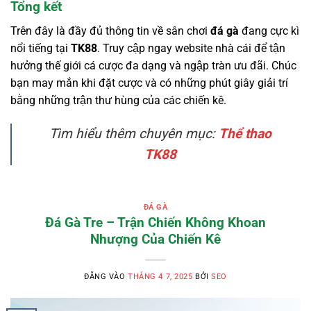
Tổng kết
Trên đây là đầy đủ thông tin về sân chơi
đá gà
đang cực kì
nổi tiếng tại
TK88
. Truy cập ngay website nhà cái để tận
hưởng thế giới cá cược đa dạng và ngập tràn ưu đãi. Chúc
bạn may mắn khi đặt cược và có những phút giây giải trí
bằng những trận thư hùng của các chiến kê.
Tìm hiểu thêm chuyên mục:
Thể thao
TK88
ĐÁ GÀ
Đá Gà Tre – Trận Chiến Không Khoan
Nhượng Của Chiến Kê
ĐĂNG VÀO
THÁNG 4 7, 2025
BỞI
SEO