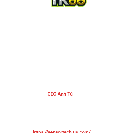
Ra đời từ năm 2012, TK88 hiện là một trong những cổng
game trực tuyến hàng đầu tại Việt Nam. Nền tảng này hoạt
động hợp pháp dưới sự cấp phép và quản lý của PAGCOR
– Tập đoàn Giải trí và Trò chơi Philippines.
THÔNG TIN LIÊN HỆ
TÊN THƯƠNG HIỆU:
TK88
NGƯỜI ĐẠI DIỆN:
CEO Anh Tú
ĐỊA CHỈ:
16 Đ. Thành Thái, Phường 12, Quận 10, Hồ Chí
Minh, Việt Nam
HOTLINE: 0
325244737
WEBSITE:
https://sensortech.us.com/