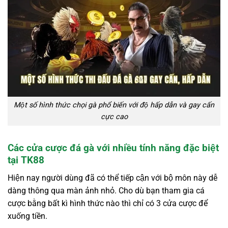
Một số hình thức chọi gà phổ biến với độ hấp dẫn và gay cấn
cực cao
Các cửa cược đá gà với nhiều tính năng đặc biệt
tại
TK88
Hiện nay người dùng đã có thể tiếp cận với bộ môn này dễ
dàng thông qua màn ảnh nhỏ. Cho dù bạn tham gia cá
cược bằng bất kì hình thức nào thì chỉ có 3 cửa cược để
xuống tiền.