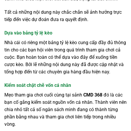
Tất cả những nội dung này chắc chắn sẽ ảnh hưởng trực
tiếp đến việc dự đoán đưa ra quyết định.
Dựa vào bảng tỷ lệ kèo
Nhà cái có riêng một bảng tỷ lệ kèo cung cấp đầy đủ thông
tin cho các bạn hội viên trong quá trình tham gia chơi cả
cuộc. Bạn hoàn toàn có thể dựa vào đây để xuống tiền
cược kèo. Bởi lẽ những nội dung này đã được cập nhật và
tổng hợp đến từ các chuyên gia hàng đầu hiện nay.
Kiểm soát chặt chẽ vốn cá nhân
Mẹo tham gia chơi cuối cùng tại sảnh
CMD 368
đó là các
bạn cố gắng kiểm soát nguồn vốn cá nhân. Thành viên nên
chia nhỏ tất cả số ngân sách mình đang có thành từng
phần bằng nhau và tham gia chơi liên tiếp trong nhiều
vòng.