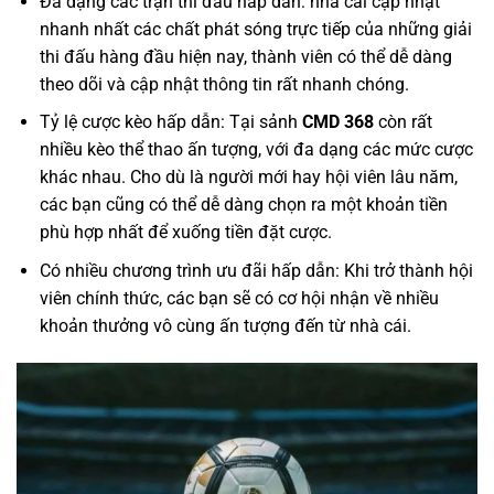
Đa dạng các trận thi đấu hấp dẫn: nhà cái cập nhật
nhanh nhất các chất phát sóng trực tiếp của những giải
thi đấu hàng đầu hiện nay, thành viên có thể dễ dàng
theo dõi và cập nhật thông tin rất nhanh chóng.
Tỷ lệ cược kèo hấp dẫn: Tại sảnh
CMD 368
còn rất
nhiều kèo thể thao ấn tượng, với đa dạng các mức cược
khác nhau. Cho dù là người mới hay hội viên lâu năm,
các bạn cũng có thể dễ dàng chọn ra một khoản tiền
phù hợp nhất để xuống tiền đặt cược.
Có nhiều chương trình ưu đãi hấp dẫn: Khi trở thành hội
viên chính thức, các bạn sẽ có cơ hội nhận về nhiều
khoản thưởng vô cùng ấn tượng đến từ nhà cái.