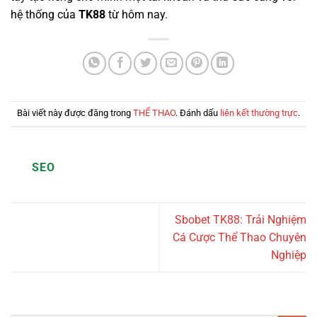
hệ thống của
TK88
từ hôm nay.
Bài viết này được đăng trong
THỂ THAO
. Đánh dấu
liên kết thường trực
.
SEO
Sbobet TK88: Trải Nghiệm
Cá Cược Thể Thao Chuyên
Nghiệp