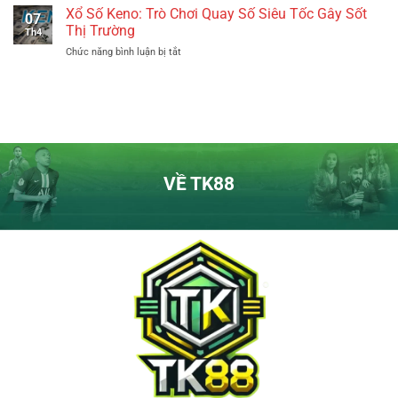
Số
Xổ Số Keno: Trò Chơi Quay Số Siêu Tốc Gây Sốt
Quan
07
Nhanh
Về
Thị Trường
Th4
|
Loại
Chức năng bình luận bị tắt
ở
Cơ
Hình
Xổ
Hội
Xổ
Số
Chớp
Số
Keno:
Lấy
Kiến
Trò
Chiến
Thiết
Chơi
Thắng
Quay
Siêu
Số
Tốc
Siêu
VỀ TK88
Tốc
Gây
Sốt
Thị
Trường